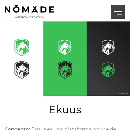
Ekuus
Concepto:
Ekuus es una plataforma online de